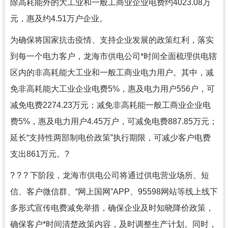
除高耗能外的大工业和一般工商业企业电费约
4023.08
万
元，惠及约
4.51
万户企业。
为确保将国家抗击疫情、支持企业发展的政策红利，落实
到每一个电力客户，龙海市供电公司*时间全面梳理供电辖
区内的非高耗能大工业和一般工商业电力用户。其中，减
免非高耗能大工业企业电费
5%
，惠及电力用户
556
户，可
减免电费
2274.23
万元；减免非高耗能一般工商业企业电
费
5%
，惠及电力用户
4.45
万户，可减免电费
887.85
万元；
延长“支持性两部制电价政策”执行期限，可减少客户电费
支出
861
万元。
?
? ? ? 下阶段，龙海市供电公司将通过供电营业场所、短
信、客户微信群、“网上国网”
APP
、
95598
网站等线上线下
多形式宣传电费减免举措，确保企业及时知晓降价政策，
确保客户*时间清楚政策内容，及时调整生产计划。同时，