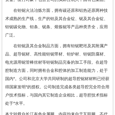
在钽铌火法冶炼方面，拥有碳还原和铝热还原两种技
术成熟的生产线，生产的钽及其合金锭、铌及其合金锭、
钽铌碳化物、钽条、铌条、熔炼铌等产品种类齐全，应用
广泛。
在钽铌及其合金制品方面，拥有钽铌靶坯及其附属产
品、超导铌材、高性能钽铌带材、钽炉材、钽铌防腐材、
电光源用铌管棒丝材等钽铌制品完备的加工手段。在超导
腔制造方面，同时拥有合金和腔体的加工制造能力，处于
国内*。公司和北京大学共同研制的超导腔铌材材料已经获
得国家发明*的授权。公司制造完成各类超导腔完全符合用
户技术指标，与国内其它制造企业相比，超导腔技术指标
处于*水平。
本文转载自长江有色金属网，内容均来自于互联网，不代