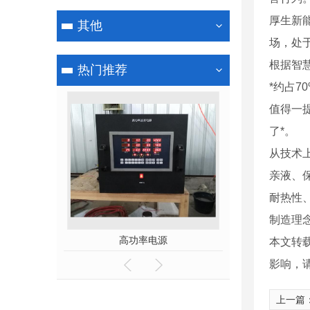
厚生新
其他
场，处
根据智
热门推荐
*约占
值得一
了*。
从技术
亲液、
耐热性
制造理
离子电源
高功率电源
微弧氧
本文转
影响，
上一篇