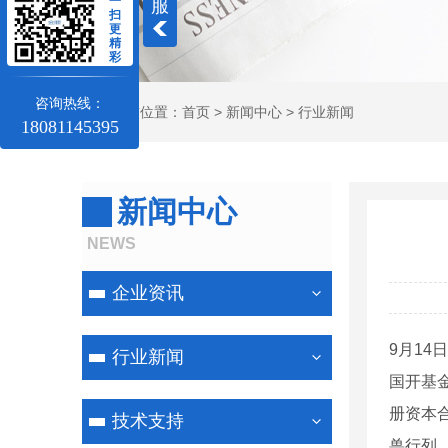
一
服
扫
更
精
彩
咨询热线：
当前位置：
首页
>
新闻中心
>
行业新闻
18081145395
新闻中心
NEWS
企业资讯
9月1
行业新闻
国开基
册资本合
技术支持
兽行列