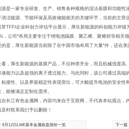
能源是一家专业研发、生产、销售各种规格的湿法基膜和功能性
于清洁能源、节能环保及高效储能相关的关键环节，当前的主营
慧芽TFFI企业科创力评估平台显示，厚生新能源的科创能力评级为
70%，公司*布局主要专注于锂电池隔膜、聚乙烯、聚烯烃等相关
提的是，厚生新能源当前除了在中国市场布局了大量*外，还在美
上看，厚生新能源的基膜产品，不仅种类齐全，而且机械强度高
保液能力以及超强的离子透过能力。与此同时，该公司通过高端
、粘接性、以及界面稳定性表现突出，可大幅提升电池的安全性和
念，能够满足定制化需求。
化电源
等离子发生器
载自长江有色金属网，内容均来自于互联网，不代表本站观点，
请及时联系我们予以删除！
：
9月12日LME基本金属收盘报价一览
下一篇