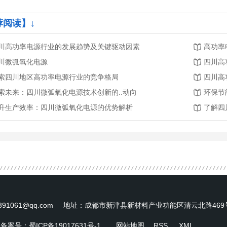
荐阅读】↓
川高功率电源行业的发展趋势及关键驱动因素
高功率
川微弧氧化电源
四川高
索四川地区高功率电源行业的竞争格局
四川高
索未来：四川微弧氧化电源技术创新的..动向
环保节
升生产效率：四川微弧氧化电源的优势解析
了解四
391061@qq.com 地址：成都市新津县新材料产业功能区清云北路469
 备案号：
蜀ICP备19017631号-1
网站地图
RSS
XML